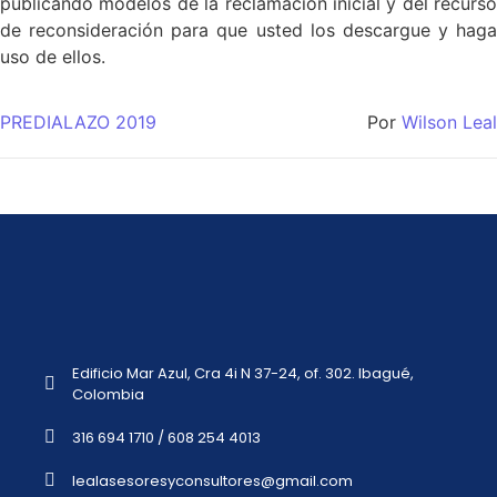
publicando modelos de la reclamación inicial y del recurso
de reconsideración para que usted los descargue y haga
uso de ellos.
PREDIALAZO 2019
Por
Wilson Leal
Edificio Mar Azul, Cra 4i N 37-24, of. 302. Ibagué,
Colombia
316 694 1710 / 608 254 4013
lealasesoresyconsultores@gmail.com