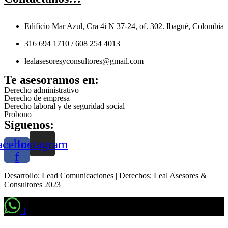
Edificio Mar Azul, Cra 4i N 37-24, of. 302. Ibagué, Colombia
316 694 1710 / 608 254 4013
lealasesoresyconsultores@gmail.com
Te asesoramos en:
Derecho administrativo
Derecho de empresa
Derecho laboral y de seguridad social
Probono
Síguenos:
acebook-
Instagram
f
Desarrollo: Lead Comunicaciones | Derechos: Leal Asesores &
Consultores 2023
1