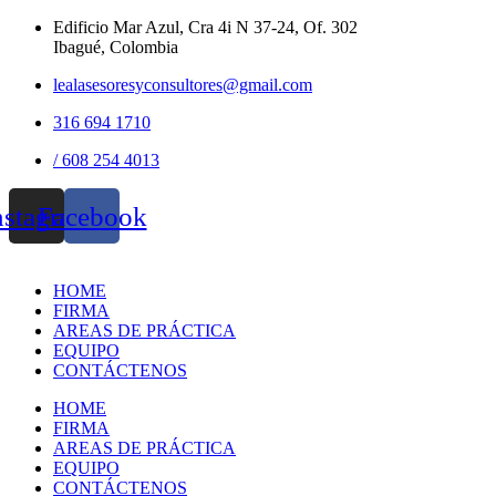
Edificio Mar Azul, Cra 4i N 37-24, Of. 302
Ibagué, Colombia
lealasesoresyconsultores@gmail.com
316 694 1710
/ 608 254 4013
nstagram
Facebook
HOME
FIRMA
AREAS DE PRÁCTICA
EQUIPO
CONTÁCTENOS
HOME
FIRMA
AREAS DE PRÁCTICA
EQUIPO
CONTÁCTENOS