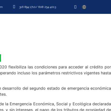
om
316 694 1710
/ 608 254 4013
S DE PRÁCTICA
EQUIPO
CONTÁCTENOS
20 flexibiliza las condiciones para acceder al crédito por
uperando incluso los parámetros restrictivos vigentes hasta
 en desarrollo del segundo estado de emergencia económica
tes.
o de la Emergencia Económica, Social y Ecológica declarada
 y sin intereses, el pago de los tributos de propiedad de