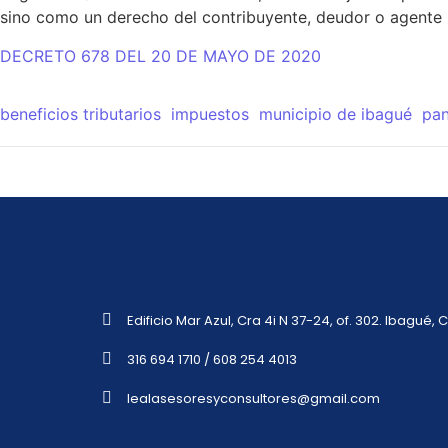
sino como un derecho del contribuyente, deudor o agente 
DECRETO 678 DEL 20 DE MAYO DE 2020
beneficios tributarios
impuestos
municipio de ibagué
pa
Edificio Mar Azul, Cra 4i N 37-24, of. 302. Ibagué,
316 694 1710 / 608 254 4013
lealasesoresyconsultores@gmail.com