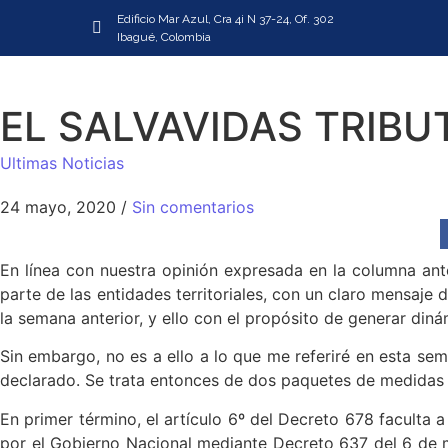
Edificio Mar Azul, Cra 4i N 37-24, Of. 302
Ibagué, Colombia
EL SALVAVIDAS TRIBU
Ultimas Noticias
24 mayo, 2020
/
Sin comentarios
En línea con nuestra opinión expresada en la columna ante
parte de las entidades territoriales, con un claro mensaje 
la semana anterior, y ello con el propósito de generar din
Sin embargo, no es a ello a lo que me referiré en esta se
declarado. Se trata entonces de dos paquetes de medidas que
En primer término, el artículo 6º del Decreto 678 faculta
por el Gobierno Nacional mediante Decreto 637 del 6 de ma