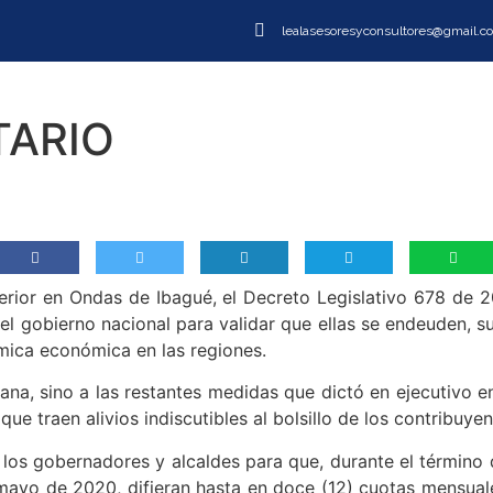
lealasesoresyconsultores@gmail.c
HOME
FIRMA
AREA
TARIO
rior en Ondas de Ibagué, el Decreto Legislativo 678 de 20
del gobierno nacional para validar que ellas se endeuden, s
ámica económica en las regiones.
mana, sino a las restantes medidas que dictó en ejecutivo
 traen alivios indiscutibles al bolsillo de los contribuyen
 a los gobernadores y alcaldes para que, durante el términ
yo de 2020, difieran hasta en doce (12) cuotas mensuales,