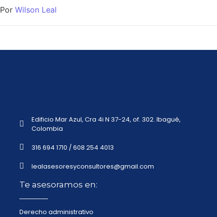
Por
Wilson Leal
Edificio Mar Azul, Cra 4i N 37-24, of. 302. Ibagué,
Colombia
316 694 1710 / 608 254 4013
lealasesoresyconsultores@gmail.com
Te asesoramos en:
Derecho administrativo