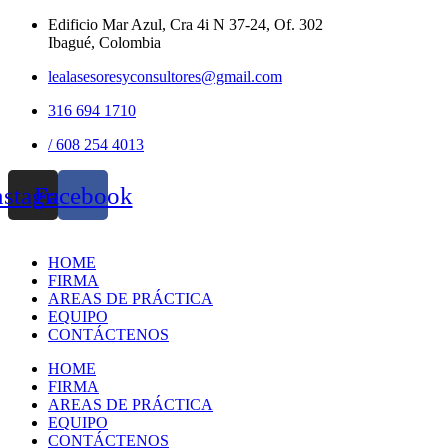
Edificio Mar Azul, Cra 4i N 37-24, Of. 302
Ibagué, Colombia
lealasesoresyconsultores@gmail.com
316 694 1710
/ 608 254 4013
nstagram
Facebook
HOME
FIRMA
AREAS DE PRÁCTICA
EQUIPO
CONTÁCTENOS
HOME
FIRMA
AREAS DE PRÁCTICA
EQUIPO
CONTÁCTENOS