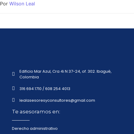
Por
Wilson Leal
Edificio Mar Azul, Cra 4i N 37-24, of. 302. Ibagué,
Colombia
316 694 1710 / 608 254 4013
lealasesoresyconsultores@gmail.com
Te asesoramos en:
Derecho administrativo